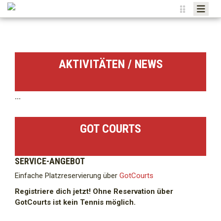
HOME_SOMMER
AKTUELL
AKTIVITÄTEN / NEWS
CLUB
JUNIOREN
...
SPIELBETRIEB
TENNISHALLE
GOT COURTS
TENNIS ACADEMY
SPONSORING KONZEPT TC KERNS
SERVICE-ANGEBOT
Einfache Platzreservierung über
GotCourts
Registriere dich jetzt! Ohne Reservation über
GotCourts ist kein Tennis möglich.